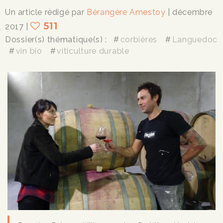
Un article rédigé par
Bérangère Amestoy
| décembre
511
2017
|
Dossier(s) thématique(s) :
corbières
Languedoc
vin bio
viticulture durable