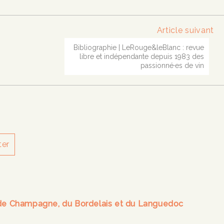
Article suivant
Bibliographie | LeRouge&leBlanc : revue
libre et indépendante depuis 1983 des
passionné·es de vin
ter
es de Champagne, du Bordelais et du Languedoc