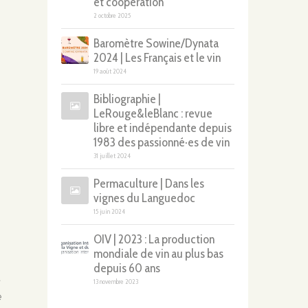
et coopération
2 octobre 2025
Baromètre Sowine/Dynata
2024 | Les Français et le vin
19 août 2024
Bibliographie |
LeRouge&leBlanc : revue
libre et indépendante depuis
1983 des passionné·es de vin
31 juillet 2024
Permaculture | Dans les
vignes du Languedoc
15 juin 2024
OIV | 2023 : La production
mondiale de vin au plus bas
depuis 60 ans
t
13 novembre 2023
é