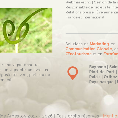
Webmarketing | Gestion de la
Responsable de projet site Inte
Relations presse | Événementi
France et international.
Solutions en
Marketing
, en
Communication Globale
, e
Œnotourisme
et en
Form’ac
ir une vigneronne-un
Bayonne | Sain
, un vignoble, un livre, un
Pied-de-Port |
éguster un vin…, participer à
Palais | Orthez 
nement…
Pays basque | 
re Amestoy 2017 - 2026 | Tous droits réservés |
Mentio