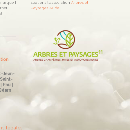
 marque |
soutiens l’association
Arbres et
rnet |
Paysages Aude
el
n
tion
.
t-Jean-
 Saint-
| Pau |
Béarn
ns légales