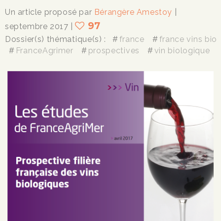
Un article proposé par
Bérangère Amestoy
|
97
septembre 2017
|
Dossier(s) thématique(s) :
france
france vins bio
FranceAgrimer
prospectives
vin biologique