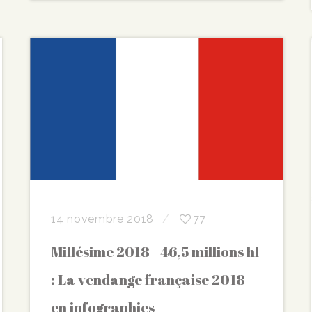
14 novembre 2018
77
Millésime 2018 | 46,5 millions hl
: La vendange française 2018
en infographies